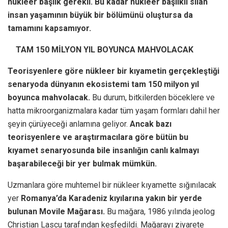
nükleer başlık gerekli. Bu kadar nükleer başlıklı silah
insan yaşamının büyük bir bölümünü oluştursa da
tamamını kapsamıyor.
TAM 150 MİLYON YIL BOYUNCA MAHVOLACAK
Teorisyenlere göre nükleer bir kıyametin gerçekleştiği
senaryoda dünyanın ekosistemi tam 150 milyon yıl
boyunca mahvolacak.
Bu durum, bitkilerden böceklere ve
hatta mikroorganizmalara kadar tüm yaşam formları dahil her
şeyin çürüyeceği anlamına geliyor.
Ancak bazı
teorisyenlere ve araştırmacılara göre bütün bu
kıyamet senaryosunda bile insanlığın canlı kalmayı
başarabileceği bir yer bulmak mümkün.
Uzmanlara göre muhtemel bir nükleer kıyamette sığınılacak
yer
Romanya’da Karadeniz kıyılarına yakın bir yerde
bulunan Movile Mağarası.
Bu mağara, 1986 yılında jeolog
Christian Lascu tarafından keşfedildi. Mağarayı ziyarete