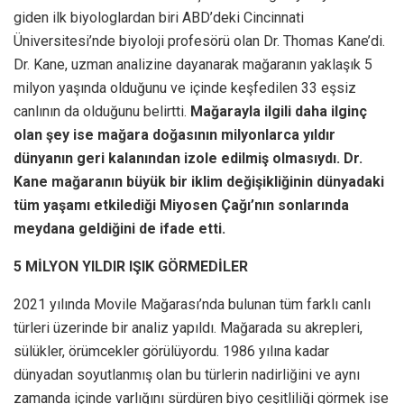
giden ilk biyologlardan biri ABD’deki Cincinnati
Üniversitesi’nde biyoloji profesörü olan Dr. Thomas Kane’di.
Dr. Kane, uzman analizine dayanarak mağaranın yaklaşık 5
milyon yaşında olduğunu ve içinde keşfedilen 33 eşsiz
canlının da olduğunu belirtti.
Mağarayla ilgili daha ilginç
olan şey ise mağara doğasının milyonlarca yıldır
dünyanın geri kalanından izole edilmiş olmasıydı. Dr.
Kane mağaranın büyük bir iklim değişikliğinin dünyadaki
tüm yaşamı etkilediği Miyosen Çağı’nın sonlarında
meydana geldiğini de ifade etti.
5 MİLYON YILDIR IŞIK GÖRMEDİLER
2021 yılında Movile Mağarası’nda bulunan tüm farklı canlı
türleri üzerinde bir analiz yapıldı. Mağarada su akrepleri,
sülükler, örümcekler görülüyordu. 1986 yılına kadar
dünyadan soyutlanmış olan bu türlerin nadirliğini ve aynı
zamanda içinde varlığını sürdüren biyo çeşitliliği görmek ise