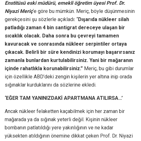
Enstitüsü eski müdürü, emekli öğretim üyesi Prof. Dr.
Niyazi Meriç
‘e göre bu mümkün. Meriç, böyle düşünmesinin
gerekçesini şu sözlerle açıkladı: “
Dışarıda nükleer silah
patladığı zaman 4 bin santigrat dereceye ulaşan bir
sıcaklık olacak. Daha sonra bu çevreyi tamamen
kavuracak ve sonrasında nükleer serpintiler ortaya
çıkacak. Belirli bir süre kendinizi korumayı başarırsanız
zamanla bunlardan kurtulabilirsiniz. Yani bir mağaranın
içinde rahatlıkla korunabilirsiniz.”
Meriç, bu gibi durumlar
için özellikle ABD’deki zengin kişilerin yer altına inip orada
sığınaklar kurduklarını da sözlerine ekledi.
‘EĞER TAM YANINIZDAKİ APARTMANA ATILIRSA…’
Ancak nükleer felaketten kaçabilmek için her zaman bir
mağarada ya da sığınak yeterli değil. Kişinin nükleer
bombanın patlatıldığı yere yakınlığının ve ne kadar
yüksekten atıldığının önemine dikkat çeken Prof. Dr. Niyazi