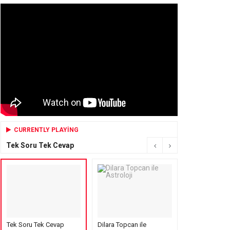
CURRENTLY PLAYING
Tek Soru Tek Cevap
Tek Soru Tek Cevap
Dilara Topcan ile
Mensure’s Cof