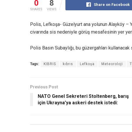
0
8
Share on Facebook
SHARES
VIEWS
Polis, Lefkoşa- Güzelyurt ana yolunun Alayköy – 
civarında sis nedeniyle görüş mesafesinin yer yer a
Polis Basın Subaylığı, bu güzergahları kullanacak s
Tags:
KIBRIS
kıbrıs
Lefkoşa
Meteoroloji
T
Previous Post
NATO Genel Sekreteri Stoltenberg, barış
için Ukrayna’ya askeri destek istedi: