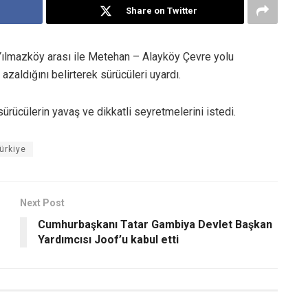
Share on Twitter
Yılmazköy arası ile Metehan – Alayköy Çevre yolu
zaldığını belirterek sürücüleri uyardı.
ürücülerin yavaş ve dikkatli seyretmelerini istedi.
ürkiye
Next Post
Cumhurbaşkanı Tatar Gambiya Devlet Başkan
Yardımcısı Joof’u kabul etti