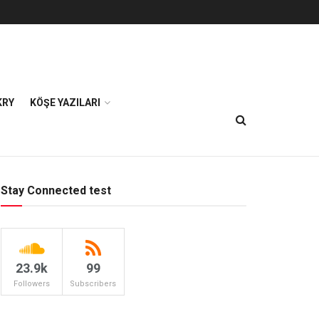
KRY
KÖŞE YAZILARI
Stay Connected test
23.9k
99
Followers
Subscribers