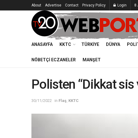
About
Advertise
Contact
Privacy Policy
Login
8 
ANASAYFA
KKTC
TÜRKIYE
DÜNYA
POLI
NÖBETÇI ECZANELER
MANŞET
Polisten “Dikkat sis 
30/11/2022
in
Flaş
,
KKTC