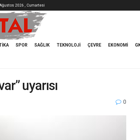
Ağustos 2026 , Cumartesi
TIKA
SPOR
SAĞLIK
TEKNOLOJI
ÇEVRE
EKONOMI
G
var” uyarısı
0