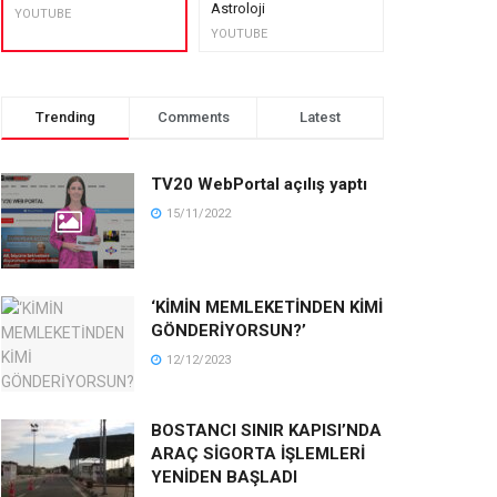
Astroloji
muhteşem lez
YOUTUBE
YOUTUBE
YOUTUBE
Trending
Comments
Latest
TV20 WebPortal açılış yaptı
15/11/2022
‘KİMİN MEMLEKETİNDEN KİMİ
GÖNDERİYORSUN?’
12/12/2023
BOSTANCI SINIR KAPISI’NDA
ARAÇ SİGORTA İŞLEMLERİ
YENİDEN BAŞLADI