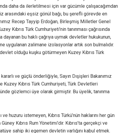
anda daha da ilerletilmesi için var gücümle çalışacağımdan
iz arasındaki eşsiz gönül bağı, bu şerefli görevde en
ımız Recep Tayyip Erdoğan, Birleşmiş Milletler Genel
uzey Kıbrıs Türk Cumhuriyeti’nin tanınması çağrısında
ığa dayanan bu haklı çağrıya uymak devletler hukukunun,
ü’ne uygulanan zalimane izolasyonlar artık son bulmalıdır.
devlet olduğu kuşku götürmeyen Kuzey Kıbrıs Türk
rarlı ve güçlü önderliğiyle, Sayın Dışişleri Bakanımız
 Kuzey Kıbrıs Türk Cumhuriyeti, Türk Devletleri
ünde gözlemci üye olarak girmiştir. Bu üyelik, tanınma
ı ve huzuru istemeyen, Kıbrıs Türkü’nün haklarını her gün
Güney Kıbrıs Rum Yönetimi’dir. Kıbrıs’ta gerçekçi ve
statüye sahip iki egemen devletin varlığını kabul etmek.