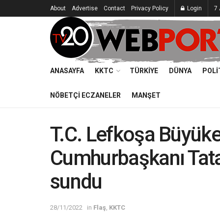
About
Advertise
Contact
Privacy Policy
Login
7
ANASAYFA
KKTC
TÜRKIYE
DÜNYA
POLI
NÖBETÇI ECZANELER
MANŞET
T.C. Lefkoşa Büyükel
Cumhurbaşkanı Tat
sundu
28/11/2022
in
Flaş
,
KKTC