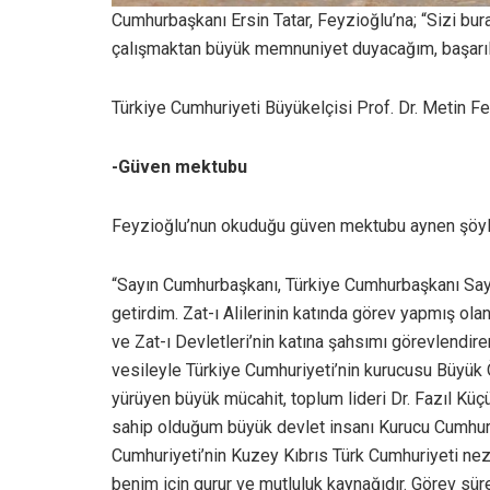
Cumhurbaşkanı Ersin Tatar, Feyzioğlu’na; “Sizi bu
çalışmaktan büyük memnuniyet duyacağım, başarıla
Türkiye Cumhuriyeti Büyükelçisi Prof. Dr. Metin 
-Güven mektubu
Feyzioğlu’nun okuduğu güven mektubu aynen şöyl
“Sayın Cumhurbaşkanı, Türkiye Cumhurbaşkanı Say
getirdim. Zat-ı Alilerinin katında görev yapmış ol
ve Zat-ı Devletleri’nin katına şahsımı görevlend
vesileyle Türkiye Cumhuriyeti’nin kurucusu Büyük
yürüyen büyük mücahit, toplum lideri Dr. Fazıl Küç
sahip olduğum büyük devlet insanı Kurucu Cumhurb
Cumhuriyeti’nin Kuzey Kıbrıs Türk Cumhuriyeti ne
benim için gurur ve mutluluk kaynağıdır. Görev sü