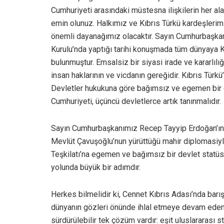
Cumhuriyeti arasındaki müstesna ilişkilerin her al
emin olunuz. Halkımız ve Kıbrıs Türkü kardeşlerim
önemli dayanağımız olacaktır. Sayın Cumhurbaşkan
Kurulu’nda yaptığı tarihi konuşmada tüm dünyaya K
bulunmuştur. Emsalsiz bir siyasi irade ve kararlıl
insan haklarının ve vicdanın gereğidir. Kıbrıs Türk
Devletler hukukuna göre bağımsız ve egemen bir 
Cumhuriyeti, üçüncü devletlerce artık tanınmalıdır.
Sayın Cumhurbaşkanımız Recep Tayyip Erdoğan’ın ka
Mevlüt Çavuşoğlu’nun yürüttüğü mahir diplomasiyle
Teşkilatı’na egemen ve bağımsız bir devlet statüs
yolunda büyük bir adımdır.
Herkes bilmelidir ki, Cennet Kıbrıs Adası’nda barış
dünyanın gözleri önünde ihlal etmeye devam eden 
sürdürülebilir tek çözüm vardır: eşit uluslararası 