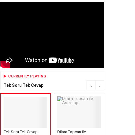
CURRENTLY PLAYING
Tek Soru Tek Cevap
Tek Soru Tek Cevap
Dilara Topcan ile
Mensure’s Cof