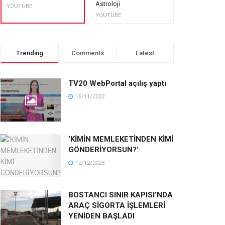
Astroloji
muhteşem lez
YOUTUBE
YOUTUBE
YOUTUBE
Trending
Comments
Latest
TV20 WebPortal açılış yaptı
15/11/2022
‘KİMİN MEMLEKETİNDEN KİMİ
GÖNDERİYORSUN?’
12/12/2023
BOSTANCI SINIR KAPISI’NDA
ARAÇ SİGORTA İŞLEMLERİ
YENİDEN BAŞLADI