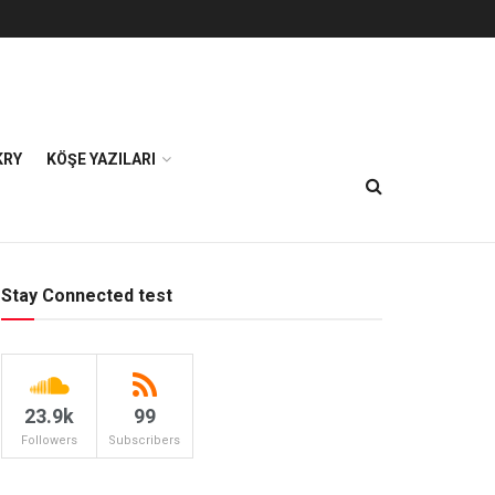
KRY
KÖŞE YAZILARI
Stay Connected test
23.9k
99
Followers
Subscribers