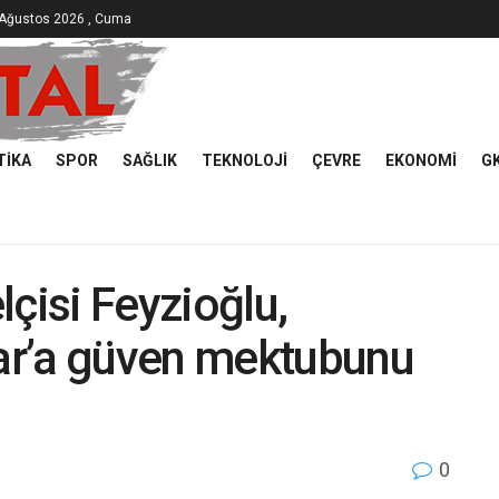
 Ağustos 2026 , Cuma
TIKA
SPOR
SAĞLIK
TEKNOLOJI
ÇEVRE
EKONOMI
G
çisi Feyzioğlu,
ar’a güven mektubunu
0