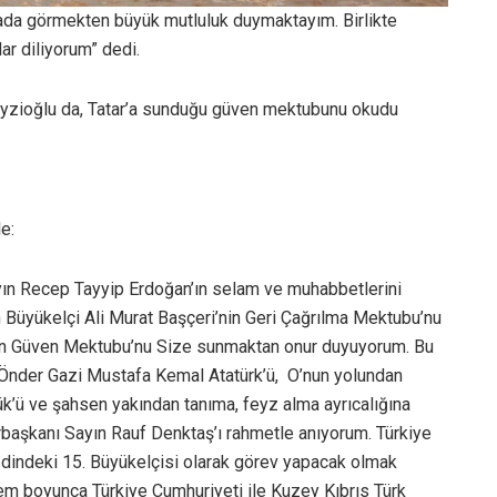
rada görmekten büyük mutluluk duymaktayım. Birlikte
r diliyorum” dedi.
Feyzioğlu da, Tatar’a sunduğu güven mektubunu okudu
e:
ın Recep Tayyip Erdoğan’ın selam ve muhabbetlerini
an Büyükelçi Ali Murat Başçeri’nin Geri Çağrılma Mektubu’nu
iren Güven Mektubu’nu Size sunmaktan onur duyuyorum. Bu
 Önder Gazi Mustafa Kemal Atatürk’ü, O’nun yolundan
ük’ü ve şahsen yakından tanıma, feyz alma ayrıcalığına
aşkanı Sayın Rauf Denktaş’ı rahmetle anıyorum. Türkiye
zdindeki 15. Büyükelçisi olarak görev yapacak olmak
rem boyunca Türkiye Cumhuriyeti ile Kuzey Kıbrıs Türk