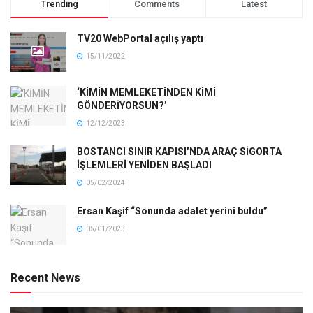
Trending
Comments
Latest
TV20 WebPortal açılış yaptı
15/11/2022
‘KİMİN MEMLEKETİNDEN KİMİ
GÖNDERİYORSUN?’
12/12/2023
BOSTANCI SINIR KAPISI’NDA ARAÇ SİGORTA
İŞLEMLERİ YENİDEN BAŞLADI
05/02/2024
Ersan Kaşif “Sonunda adalet yerini buldu”
05/01/2023
Recent News