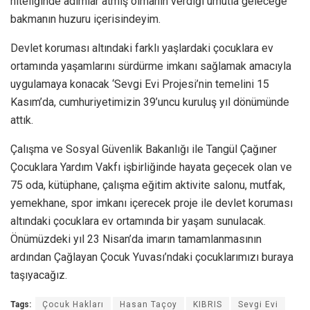
niteliğinde adımlar atmış olmanın verdiği umutla geleceğe
bakmanın huzuru içerisindeyim.
Devlet koruması altındaki farklı yaşlardaki çocuklara ev
ortamında yaşamlarını sürdürme imkanı sağlamak amacıyla
uygulamaya konacak ‘Sevgi Evi Projesi’nin temelini 15
Kasım’da, cumhuriyetimizin 39’uncu kuruluş yıl dönümünde
attık.
Çalışma ve Sosyal Güvenlik Bakanlığı ile Tangül Çağıner
Çocuklara Yardım Vakfı işbirliğinde hayata geçecek olan ve
75 oda, kütüphane, çalışma eğitim aktivite salonu, mutfak,
yemekhane, spor imkanı içerecek proje ile devlet koruması
altındaki çocuklara ev ortamında bir yaşam sunulacak.
Önümüzdeki yıl 23 Nisan’da imarın tamamlanmasının
ardından Çağlayan Çocuk Yuvası’ndaki çocuklarımızı buraya
taşıyacağız.
Tags:
Çocuk Hakları
Hasan Taçoy
KIBRIS
Sevgi Evi