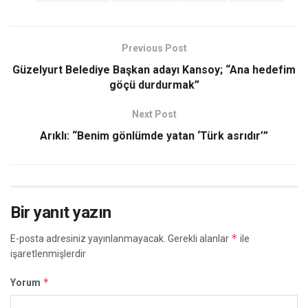
Previous Post
Güzelyurt Belediye Başkan adayı Kansoy; “Ana hedefim
göçü durdurmak”
Next Post
Arıklı: “Benim gönlümde yatan ‘Türk asrıdır’”
Bir yanıt yazın
*
E-posta adresiniz yayınlanmayacak.
Gerekli alanlar
ile
işaretlenmişlerdir
*
Yorum