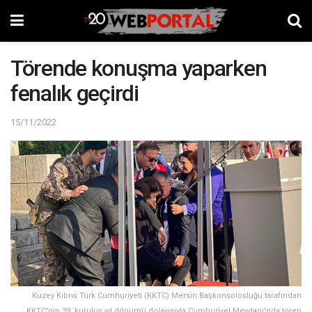
Törende konuşma yaparken
fenalık geçirdi
15/11/2022
Kuzey Kıbrıs Türk Cumhuriyeti (KKTC) Mersin Başkonsolosluğu tarafından
KKTC'nin 39. kuruluş yıl dönümü dolayısıyla Cumhuriyet Meydanı'nda tören