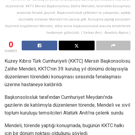
düzenlendi. KKTC Mersin Başkonsolosu Zalihe Mendeli, törendeki konuşması
sırasında fenalık geçirdi. Başkonsolosluk yetkilileri ve çalışanları, ayakta
durmakta zorlanan Mendeli'nin yanına gitti. Konuşma yaptığı kürsüden
düşmesi engellenen Mendeli, daha sonra başkonsolosluk aracına bindirilerek
hastaneye götürüldü. ( Serkan Avci - Anadolu Ajansı )
0
SHARES
Kuzey Kıbrıs Türk Cumhuriyeti (KKTC) Mersin Başkonsolosu
Zalihe Mendeli, KKTC’nin 39. kuruluş yıl dönümü dolayısıyla
düzenlenen törendeki konuşması sırasında fenalaşması
üzerine hastaneye kaldırıldı.
Başkonsolosluk tarafından Cumhuriyet Meydanı’nda
gazilerin de katılımıyla düzenlenen törende, Mendeli ve sivil
toplum kuruluşu temsilcileri Atatürk Anıtı’na çelenk sundu.
Mendeli, törende yaptığı konuşmada, bugünün KKTC halkı
için bir dönüm noktası olduğunu söyledi.