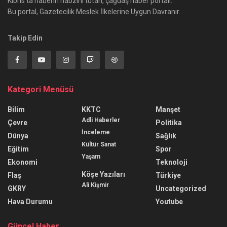
Kıbrıs'ta haberin nabzını tutan, çağdaş haber portalı.
Bu portal, Gazetecilik Meslek İlkelerine Uygun Davranır.
Takip Edin
Kategori Menüsü
Bilim
KKTC
Manşet
Adli Haberler
Çevre
Politika
İnceleme
Dünya
Sağlık
Kültür Sanat
Eğitim
Spor
Yaşam
Ekonomi
Teknoloji
Köşe Yazıları
Flaş
Türkiye
Ali Kişmir
GKRY
Uncategorized
Hava Durumu
Youtube
Güncel Haber