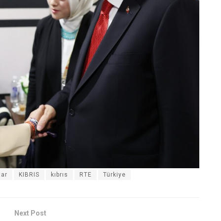
tar
KIBRIS
kıbrıs
RTE
Türkiye
Next Post