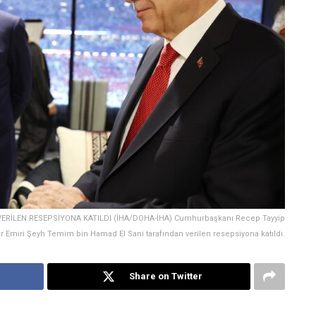
RİLEN RESEPSİYONA KATILDI (İHA/DOHA-İHA) Cumhurbaşkanı Recep Tayyip
r Emiri Şeyh Temim bin Hamad El Sani tarafından verilen resepsiyona katıldı.
Share on Twitter