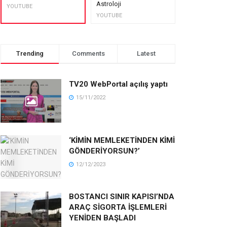
Astroloji
muhteşem lez
YOUTUBE
YOUTUBE
YOUTUBE
Trending
Comments
Latest
TV20 WebPortal açılış yaptı
15/11/2022
‘KİMİN MEMLEKETİNDEN KİMİ
GÖNDERİYORSUN?’
12/12/2023
BOSTANCI SINIR KAPISI’NDA
ARAÇ SİGORTA İŞLEMLERİ
YENİDEN BAŞLADI