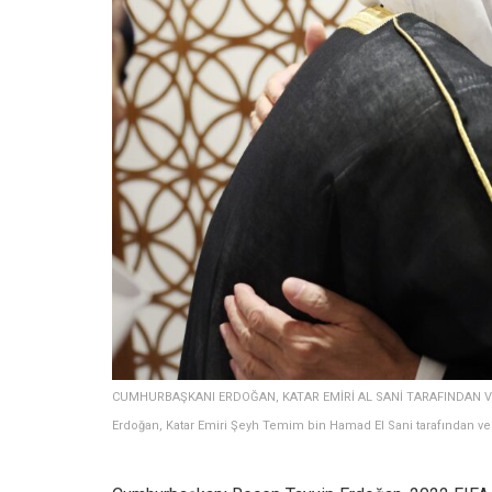
CUMHURBAŞKANI ERDOĞAN, KATAR EMİRİ AL SANİ TARAFINDAN VE
Erdoğan, Katar Emiri Şeyh Temim bin Hamad El Sani tarafından ver