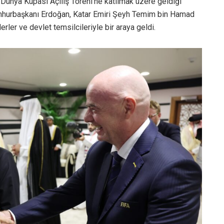
ünya Kupası Açılış Töreni’ne katılmak üzere geldiği
umhurbaşkanı Erdoğan, Katar Emiri Şeyh Temim bin Hamad
erler ve devlet temsilcileriyle bir araya geldi.