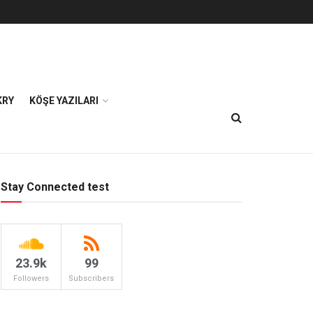
KRY
KÖŞE YAZILARI
Stay Connected test
23.9k
99
Followers
Subscribers