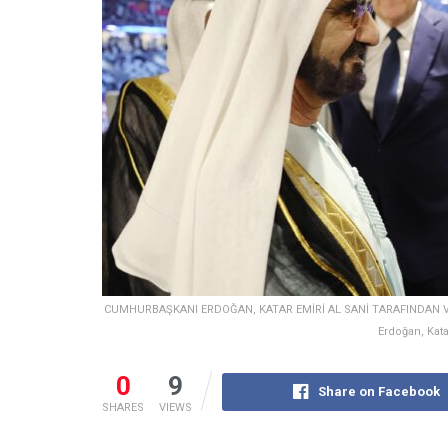
CUMHURBAŞKANI ERDOĞAN, KATAR EMİRİ AL SANİ TARAFINDAN VE
Erdoğan, Kata
0
9
Share on Facebook
SHARES
VIEWS