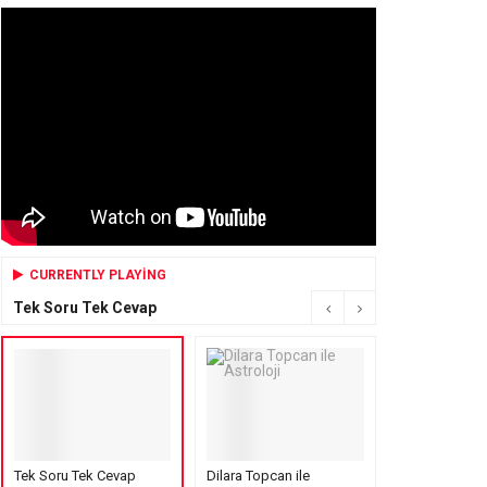
CURRENTLY PLAYING
Tek Soru Tek Cevap
Tek Soru Tek Cevap
Dilara Topcan ile
Mensure’s Cof