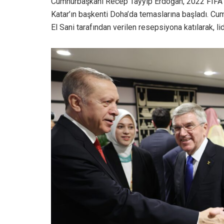
Cumhurbaşkanı Recep Tayyip Erdoğan, 2022 FIFA D
Katar’ın başkenti Doha’da temaslarına başladı. C
El Sani tarafından verilen resepsiyona katılarak, lid