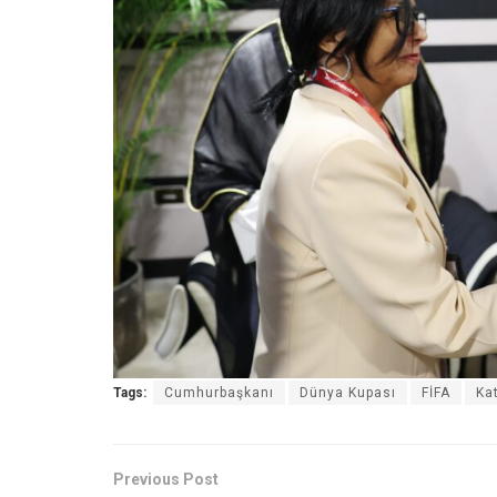
Tags:
Cumhurbaşkanı
Dünya Kupası
FİFA
Ka
Previous Post