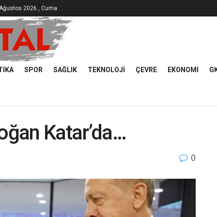
 Ağustos 2026 , Cuma
TIKA
SPOR
SAĞLIK
TEKNOLOJI
ÇEVRE
EKONOMI
G
oğan Katar’da…
0