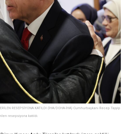
RİLEN RESEPSİYONA KATILDI (İHA/DOHA-İHA) Cumhurbaşkanı Recep Tayyip
ilen resepsiyona katıldı.