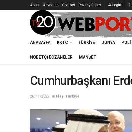
About
Advertise
Contact
Privacy Policy
Login
7
ANASAYFA
KKTC
TÜRKIYE
DÜNYA
POLI
NÖBETÇI ECZANELER
MANŞET
Cumhurbaşkanı Erd
20/11/2022
in
Flaş
,
Türkiye