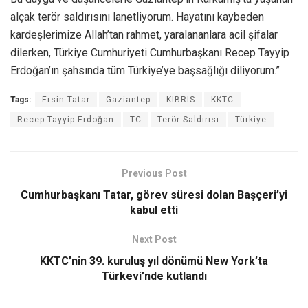
alçak terör saldırısını lanetliyorum. Hayatını kaybeden
kardeşlerimize Allah’tan rahmet, yaralananlara acil şifalar
dilerken, Türkiye Cumhuriyeti Cumhurbaşkanı Recep Tayyip
Erdoğan’ın şahsında tüm Türkiye’ye başsağlığı diliyorum.”
Tags:
Ersin Tatar
Gaziantep
KIBRIS
KKTC
Recep Tayyip Erdoğan
TC
Terör Saldırısı
Türkiye
Previous Post
Cumhurbaşkanı Tatar, görev süresi dolan Başçeri’yi
kabul etti
Next Post
KKTC’nin 39. kuruluş yıl dönümü New York’ta
Türkevi’nde kutlandı