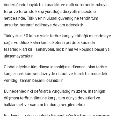
önderliğinde büyük bir kararlılık ve milli seferberlik ruhuyla
terör ve teröriste karşı yürüttüğü dirayetli mücadele
neticesinde, Türkiye’nin ulusal güvenliğine tehdit tüm
unsurlar, bertaraf edilmeye devam edecektir.
Türkiye’nin 30 küsur yıldır teröre karşı yürüttüğü mücadeleye
sağır ve dilsiz kalan kimi ülkelerin perde arkasında
tasarladıkları kirli senaryolar, hiç bir hâl ve koşulda başarıya
ulaşamayacaktır.
Global ölçekte tüm dünya insanlığının düşmanı olan teröre
karşı ancak küresel düzeyde dürüst ve tutarlı bir mücadele
verildiği zaman başarılı olunabilir.
Bu nedenledir ki defalarca vurguladığım üzere, insanlığın
düşmanı terörün tümüne karşı, tüm dünya devletleri ve
halkları net ve samimi bir duruş sergilemelidir.
Bu duygu ve düşüncelerle Gaziantep’in Karkamış’ta yaşanan