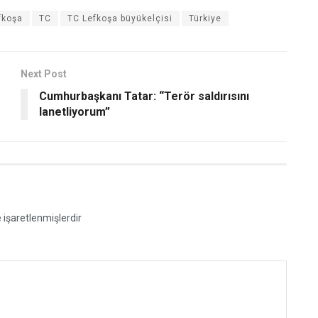
fkoşa
TC
TC Lefkoşa büyükelçisi
Türkiye
Next Post
Cumhurbaşkanı Tatar: “Terör saldırısını
lanetliyorum”
e işaretlenmişlerdir