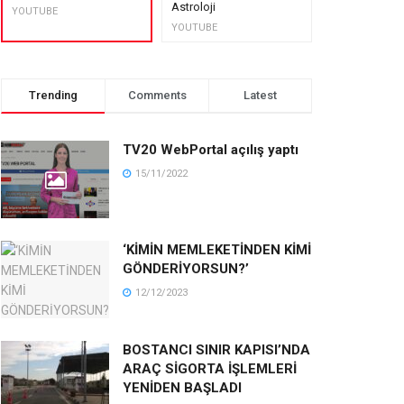
Astroloji
muhteşem lez
YOUTUBE
YOUTUBE
YOUTUBE
Trending
Comments
Latest
TV20 WebPortal açılış yaptı
15/11/2022
‘KİMİN MEMLEKETİNDEN KİMİ
GÖNDERİYORSUN?’
12/12/2023
BOSTANCI SINIR KAPISI’NDA
ARAÇ SİGORTA İŞLEMLERİ
YENİDEN BAŞLADI