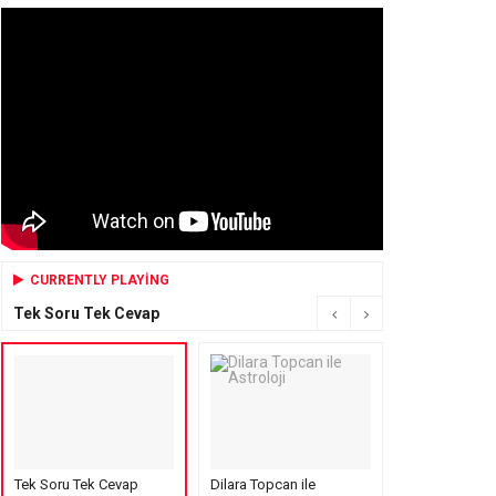
CURRENTLY PLAYING
Tek Soru Tek Cevap
Tek Soru Tek Cevap
Dilara Topcan ile
Mensure’s Cof