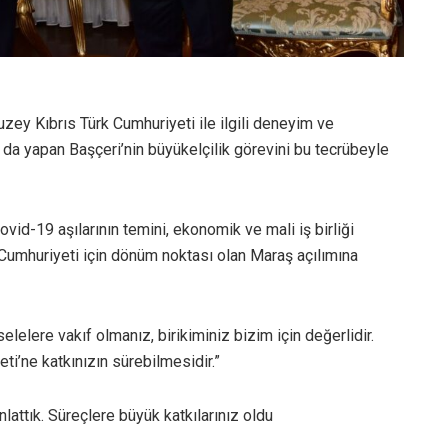
uzey Kıbrıs Türk Cumhuriyeti ile ilgili deneyim ve
 da yapan Başçeri’nin büyükelçilik görevini bu tecrübeyle
vid-19 aşılarının temini, ekonomik ve mali iş birliği
 Cumhuriyeti için dönüm noktası olan Maraş açılımına
elelere vakıf olmanız, birikiminiz bizim için değerlidir.
i’ne katkınızın sürebilmesidir.”
lattık. Süreçlere büyük katkılarınız oldu