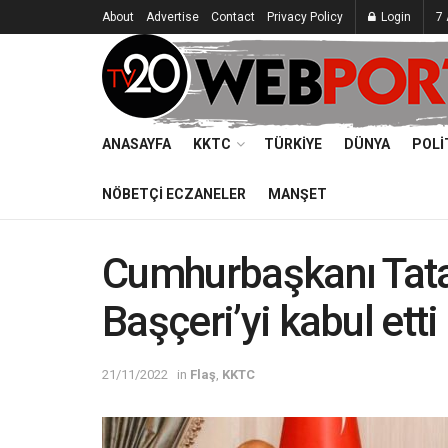
About
Advertise
Contact
Privacy Policy
Login
7
ANASAYFA
KKTC
TÜRKIYE
DÜNYA
POLI
NÖBETÇI ECZANELER
MANŞET
Cumhurbaşkanı Tatar
Başçeri’yi kabul etti
21/11/2022
in
Flaş
,
KKTC