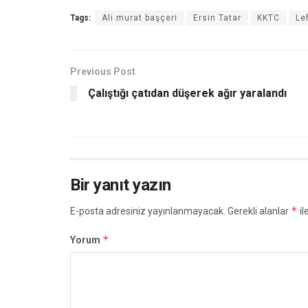
Tags:
Ali murat başçeri
Ersin Tatar
KKTC
Le
Previous Post
Çalıştığı çatıdan düşerek ağır yaralandı
Bir yanıt yazın
*
E-posta adresiniz yayınlanmayacak.
Gerekli alanlar
il
*
Yorum