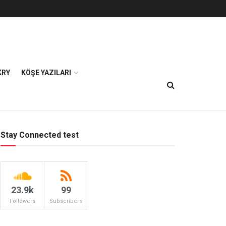
KRY
KÖŞE YAZILARI
Stay Connected test
23.9k
99
Followers
Subscribers