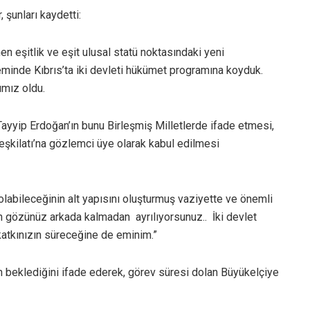
şunları kaydetti:
n eşitlik ve eşit ulusal statü noktasındaki yeni
minde Kıbrıs’ta iki devleti hükümet programına koyduk.
ımız oldu.
yyip Erdoğan’ın bunu Birleşmiş Milletlerde ifade etmesi,
eşkilatı’na gözlemci üye olarak kabul edilmesi
 olabileceğinin alt yapısını oluşturmuş vaziyette ve önemli
n gözünüz arkada kalmadan ayrılıyorsunuz.. İki devlet
katkınızın süreceğine de eminim.”
in beklediğini ifade ederek, görev süresi dolan Büyükelçiye