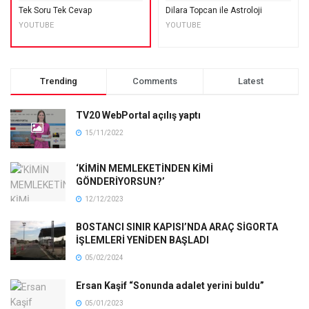
Tek Soru Tek Cevap
Dilara Topcan ile Astroloji
YOUTUBE
YOUTUBE
Trending
Comments
Latest
TV20 WebPortal açılış yaptı
15/11/2022
‘KİMİN MEMLEKETİNDEN KİMİ
GÖNDERİYORSUN?’
12/12/2023
BOSTANCI SINIR KAPISI’NDA ARAÇ SİGORTA
İŞLEMLERİ YENİDEN BAŞLADI
05/02/2024
Ersan Kaşif “Sonunda adalet yerini buldu”
05/01/2023