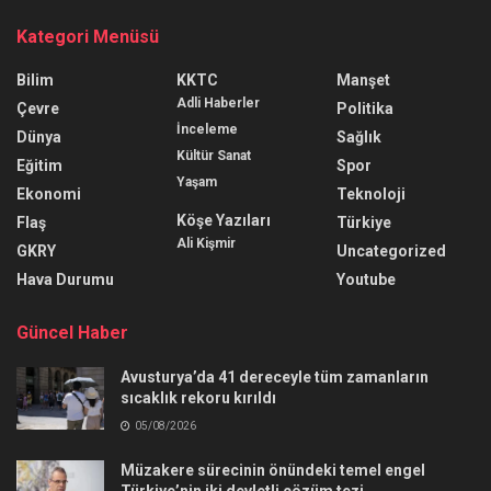
Kategori Menüsü
Bilim
KKTC
Manşet
Adli Haberler
Çevre
Politika
İnceleme
Dünya
Sağlık
Kültür Sanat
Eğitim
Spor
Yaşam
Ekonomi
Teknoloji
Köşe Yazıları
Flaş
Türkiye
Ali Kişmir
GKRY
Uncategorized
Hava Durumu
Youtube
Güncel Haber
Avusturya’da 41 dereceyle tüm zamanların
sıcaklık rekoru kırıldı
05/08/2026
Müzakere sürecinin önündeki temel engel
Türkiye’nin iki devletli çözüm tezi