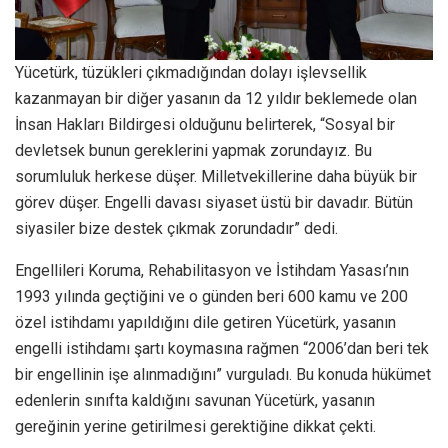
Yücetürk, tüzükleri çıkmadığından dolayı işlevsellik
kazanmayan bir diğer yasanın da 12 yıldır beklemede olan
İnsan Hakları Bildirgesi olduğunu belirterek, “Sosyal bir
devletsek bunun gereklerini yapmak zorundayız. Bu
sorumluluk herkese düşer. Milletvekillerine daha büyük bir
görev düşer. Engelli davası siyaset üstü bir davadır. Bütün
siyasiler bize destek çıkmak zorundadır” dedi.
Engellileri Koruma, Rehabilitasyon ve İstihdam Yasası’nın
1993 yılında geçtiğini ve o günden beri 600 kamu ve 200
özel istihdamı yapıldığını dile getiren Yücetürk, yasanın
engelli istihdamı şartı koymasına rağmen “2006’dan beri tek
bir engellinin işe alınmadığını” vurguladı. Bu konuda hükümet
edenlerin sınıfta kaldığını savunan Yücetürk, yasanın
gereğinin yerine getirilmesi gerektiğine dikkat çekti.