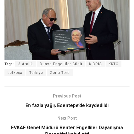
Tags:
3 Aralık
Dünya Engelliler Günü
KIBRIS
KKTC
Lefkoşa
Türkiye
Zorlu Töre
Previous Post
En fazla yağış Esentepe’de kaydedildi
Next Post
EVKAF Genel Müdürü Benter Engelliler Dayanışma