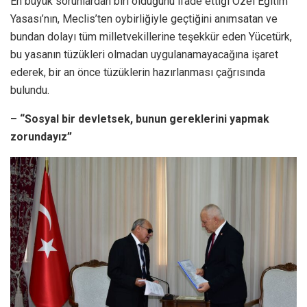
En büyük sorunlardan biri olduğunu ifade ettiği Özel Eğitim
Yasası’nın, Meclis’ten oybirliğiyle geçtiğini anımsatan ve
bundan dolayı tüm milletvekillerine teşekkür eden Yücetürk,
bu yasanın tüzükleri olmadan uygulanamayacağına işaret
ederek, bir an önce tüzüklerin hazırlanması çağrısında
bulundu.
– “Sosyal bir devletsek, bunun gereklerini yapmak
zorundayız”