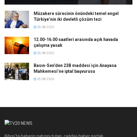
Müzakere sürecinin önündeki temel engel
Türkiye’nin iki devletli çözüm tezi
05/08/2026
12.00-16.00 saatleri arasında açık havada
çalışma yasak
05/08/2026
Basın-Sen’den 23B maddesi için Anayasa
Mahkemesi’ne iptal başvurusu
05/08/2026
Kıbrıs'ta haberin nabzını tutan, çağdaş haber portalı.