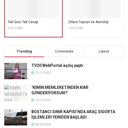
Tek Soru Tek Cevap
Dilara Topcan ile Astroloji
YOUTUBE
YOUTUBE
Trending
Comments
Latest
TV20 WebPortal açılış yaptı
15/11/2022
‘KİMİN MEMLEKETİNDEN KİMİ
GÖNDERİYORSUN?’
12/12/2023
BOSTANCI SINIR KAPISI’NDA ARAÇ SİGORTA
İŞLEMLERİ YENİDEN BAŞLADI
05/02/2024