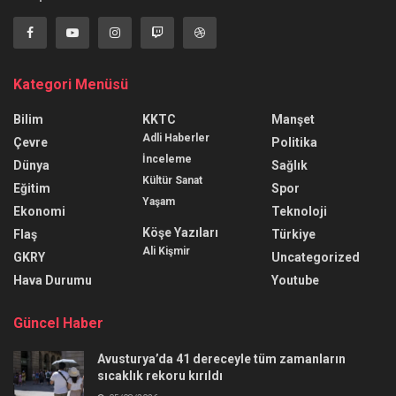
Kategori Menüsü
Bilim
KKTC
Manşet
Adli Haberler
Çevre
Politika
İnceleme
Dünya
Sağlık
Kültür Sanat
Eğitim
Spor
Yaşam
Ekonomi
Teknoloji
Köşe Yazıları
Flaş
Türkiye
Ali Kişmir
GKRY
Uncategorized
Hava Durumu
Youtube
Güncel Haber
Avusturya’da 41 dereceyle tüm zamanların
sıcaklık rekoru kırıldı